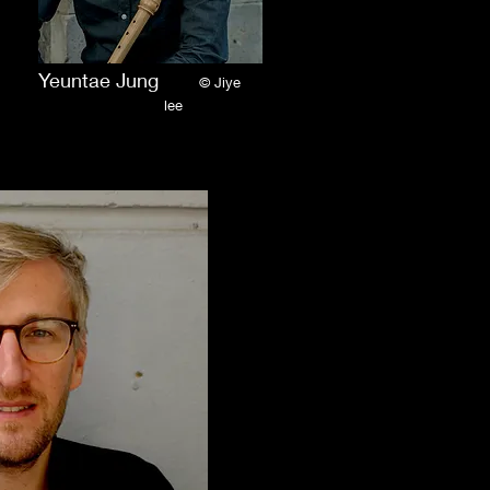
Yeuntae Jung
© Jiye
lee